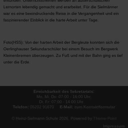
erkunden. Unterrichtsthemen werden an außerschulischen
Lernorten lebendig gemacht und erarbeitet. Für die Sielmänner
war es eine beeindruckende Reise in die Vergangenheit und ein
faszinierender Einblick in die harte Arbeit unter Tage.
Foto(HSS): Von der harten Arbeit der Bergleute konnten sich die
Oerlinghauser Sekundarschüler bei einem Besuch im Bergwerk
Kleinenbremen überzeugen. Zu Fuß und mit der Bahn ging es tief
unter die Erde.
Vorheriger Beitrag: Mit den Sielmännern kann man rechnen (April
Nächster Bei
Zurück
Weiter
Erreichbarkeit des Sekretariats:
Mo, Mi, Do: 07:00 - 16:00 Uhr,
Di, Fr: 07:00 - 14:00 Uhr
Telefon:
05202 91670
E-Mail:
zum Kontaktformular
© Heinz-Sielmann-Schule 2026, Powered by
Theme-Point
Impressum