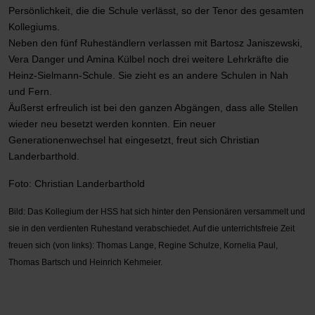
Persönlichkeit, die die Schule verlässt, so der Tenor des gesamten
Kollegiums.
Neben den fünf Ruheständlern verlassen mit Bartosz Janiszewski,
Vera Danger und Amina Külbel noch drei weitere Lehrkräfte die
Heinz-Sielmann-Schule. Sie zieht es an andere Schulen in Nah
und Fern.
Äußerst erfreulich ist bei den ganzen Abgängen, dass alle Stellen
wieder neu besetzt werden konnten. Ein neuer
Generationenwechsel hat eingesetzt, freut sich Christian
Landerbarthold.
Foto: Christian Landerbarthold
Bild: Das Kollegium der HSS hat sich hinter den Pensionären versammelt und
sie in den verdienten Ruhestand verabschiedet. Auf die unterrichtsfreie Zeit
freuen sich (von links): Thomas Lange, Regine Schulze, Kornelia Paul,
Thomas Bartsch und Heinrich Kehmeier.
Vorheriger Beitrag: Der Zweite Schulanfang - August 2023
Nächster Bei
Zurück
Weiter