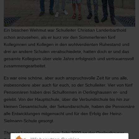
Ein bisschen Wehmut war Schulleiter Christian Landerbarthold
schon anzusehen, als er kurz vor den Sommerferien fünf
Kolleginnen und Kollegen in den wohlverdienten Ruhestand und
drei an andere Schulen verabschiedete, hatten doch er und das
gesamte Kollegium über viele Jahre erfolgreich und vertrauensvoll
zusammengearbeitet.
Es war eine schöne, aber auch anspruchsvolle Zeit für uns alle,
insbesondere aber auch für euch, so der Schulleiter. Vier von fünf
Pensionären haben drei Schulformen in Oerlinghausen er- und
gelebt. Von der Hauptschule, über die Verbundschule bis hin zur
kleinen Gesamtschule, der Sekundarschule, haben die Pensionäre
alle Entwicklungen mitgemacht und für den Erfolg der Heinz-
Sielmann-Schule gesorgt.
Thomas Lange war seit dem Jahr 2000 an der Oerlinghauser